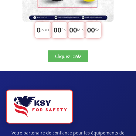
0
00
00
00
Jours
Rh
Min
Sc
Cliquez ici
Votre partenaire de confiance pour les équipements de