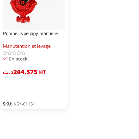
Pompe Type japy manuelle
semi rotative
Manutention et levage
En stock
د.ت
264.575
HT
SKU:
KSY-01151