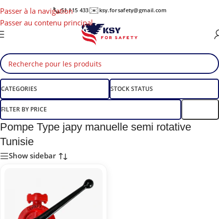
📞
✉️
Passer à la navigation
51 115 433
ksy.forsafety@gmail.com
Passer au contenu principal
CATEGORIES
STOCK STATUS
FILTER BY PRICE
Filtre
Pompe Type japy manuelle semi rotative
Tunisie
Show sidebar