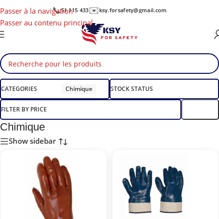
📞
✉️
Passer à la navigation
51 115 433
ksy.forsafety@gmail.com
Passer au contenu principal
CATEGORIES
Chimique
STOCK STATUS
FILTER BY PRICE
Filtre
Chimique
Show sidebar