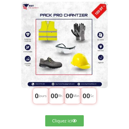
0
00
00
00
Jours
Rh
Min
Sc
Cliquez ici