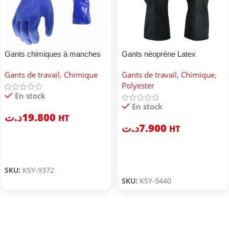
Gants chimiques à manches
Gants néoprène Latex
longues en PVC
Gants de travail
,
Chimique
Gants de travail
,
Chimique
,
Polyester
En stock
En stock
د.ت
19.800
HT
د.ت
7.900
HT
SKU:
KSY-9372
SKU:
KSY-9440