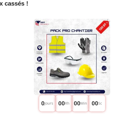
x cassés !
0
00
00
00
Jours
Rh
Min
Sc