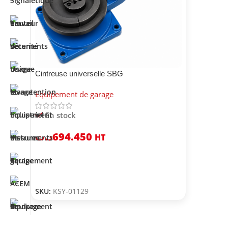
Cintreuse universelle SBG
Equipement de garage
En stock
د.ت
694.450
HT
SKU:
KSY-01129