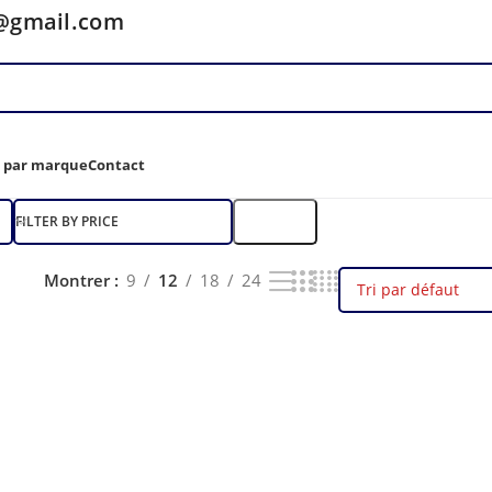
y@gmail.com
z par marque
Contact
FILTER BY PRICE
Filtre
Montrer
9
12
18
24