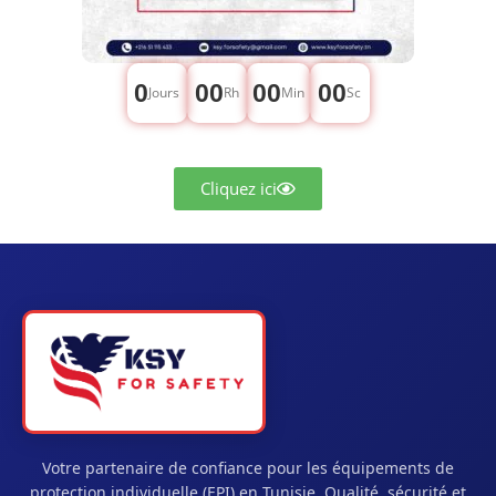
0
00
00
00
Jours
Rh
Min
Sc
Cliquez ici
Votre partenaire de confiance pour les équipements de
protection individuelle (EPI) en Tunisie. Qualité, sécurité et