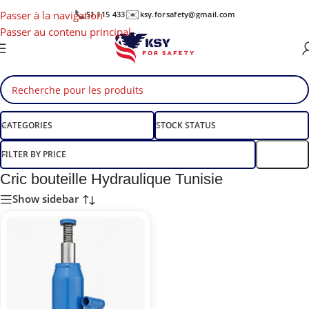
📞
✉️
Passer à la navigation
51 115 433
ksy.forsafety@gmail.com
Passer au contenu principal
CATEGORIES
STOCK STATUS
FILTER BY PRICE
Filtre
Cric bouteille Hydraulique Tunisie
Show sidebar