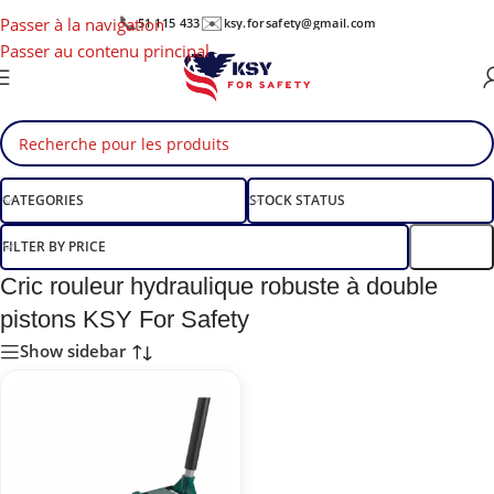
📞
✉️
Passer à la navigation
51 115 433
ksy.forsafety@gmail.com
Passer au contenu principal
CATEGORIES
STOCK STATUS
FILTER BY PRICE
Filtre
Cric rouleur hydraulique robuste à double
pistons KSY For Safety
Show sidebar