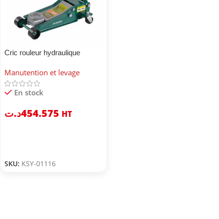
Cric rouleur hydraulique
robuste à double pistons
Manutention et levage
En stock
د.ت
454.575
HT
SKU:
KSY-01116