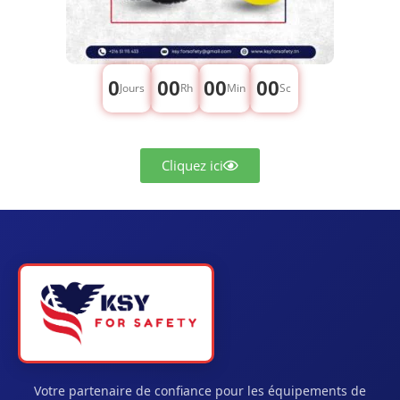
0
00
00
00
Jours
Rh
Min
Sc
Cliquez ici
Votre partenaire de confiance pour les équipements de