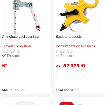
Anti-chute coulissant sur
Back to products
corde ADA
UYUSTOOLS Roulette 50
Travail en hauteur
Instruments de Mesures
mètres UYUSTOOLS
En stock
En stock
د.ت
97.375
HT
HT
SKU:
KSY-0127
SKU:
KSY-0153