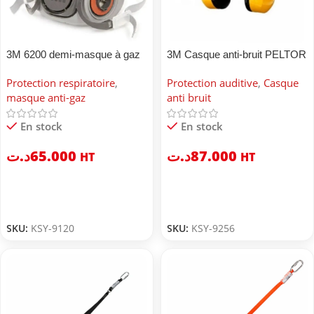
3M 6200 demi-masque à gaz
3M Casque anti-bruit PELTOR
Optime I
Protection respiratoire
,
Protection auditive
,
Casque
masque anti-gaz
anti bruit
En stock
En stock
د.ت
65.000
د.ت
87.000
HT
HT
SKU:
KSY-9120
SKU:
KSY-9256