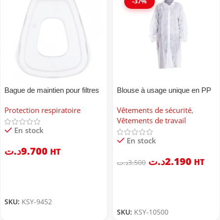
-37%
Bague de maintien pour filtres
Blouse à usage unique en PP
combinés 3M™ 501
Protection respiratoire
Vêtements de sécurité
,
Vêtements de travail
En stock
En stock
د.ت
9.700
HT
د.ت
2.190
HT
د.ت
3.500
SKU:
KSY-9452
SKU:
KSY-10500