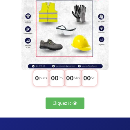
0
00
00
00
Jours
Rh
Min
Sc
Cliquez ici