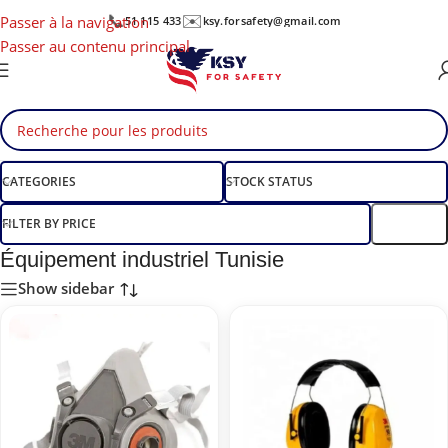
📞
✉️
Passer à la navigation
51 115 433
ksy.forsafety@gmail.com
Passer au contenu principal
CATEGORIES
STOCK STATUS
FILTER BY PRICE
Filtre
Équipement industriel Tunisie
Show sidebar