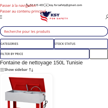
📞
✉️
Passer à la navigation
51 115 433
ksy.forsafety@gmail.com
Passer au contenu principal
CATEGORIES
STOCK STATUS
FILTER BY PRICE
Filtre
Fontaine de nettoyage 150L Tunisie
Show sidebar