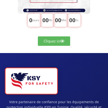
0
00
00
00
Jours
Rh
Min
Sc
Cliquez ici
Votre partenaire de confiance pour les équipements de
protection individuelle (EPI) en Tunisie. Qualité, sécurité et