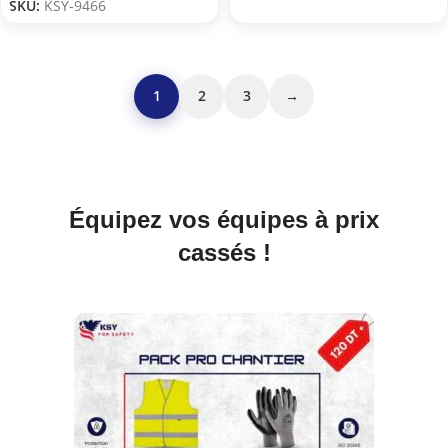
SKU:
KSY-9466
1
2
3
→
Équipez vos équipes à prix
cassés !