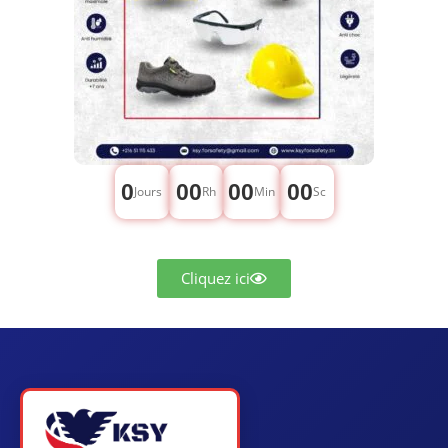
0
00
00
00
Jours
Rh
Min
Sc
Cliquez ici