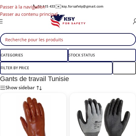
📞
✉️
Passer à la navigation
51 115 433
ksy.forsafety@gmail.com
Passer au contenu principal
CATEGORIES
STOCK STATUS
FILTER BY PRICE
Filtre
Gants de travail Tunisie
Show sidebar