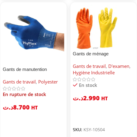
Gants de ménage
Gants de travail
,
D'examen
,
Gants de manutention
Hygiène Industrielle
ANSELL HYFLEX
Gants de travail
,
Polyester
En stock
En rupture de stock
د.ت
2.990
HT
د.ت
8.700
HT
SKU:
KSY-10504