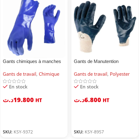
Gants chimiques à manches
Gants de Manutention
longues en PVC
Gants de travail
,
Chimique
Gants de travail
,
Polyester
En stock
En stock
د.ت
19.800
د.ت
6.800
HT
HT
SKU:
KSY-9372
SKU:
KSY-8957