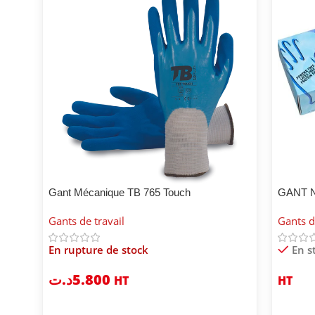
Gant Mécanique TB 765 Touch
GANT 
Gants de travail
Gants d
En rupture de stock
En s
د.ت
5.800
HT
HT