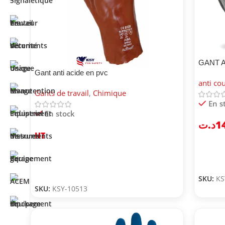
GANT 
Gant anti acide en pvc
anti co
Gants de travail
,
Chimique
En s
En stock
د.ت
1
HT
SKU:
KS
SKU:
KSY-10513