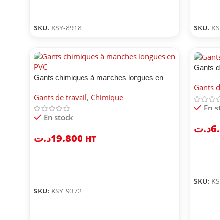
SKU:
KSY-8918
SKU:
KS
Gants d
Gants chimiques à manches longues en
Gants d
PVC
Gants de travail
,
Chimique
En s
En stock
د.ت
6
د.ت
19.800
HT
SKU:
KS
SKU:
KSY-9372