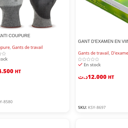
ANTI COUPURE
GANT D’EXAMEN EN VII
upure
,
Gants de travail
Gants de travail
,
D'exam
tock
En stock
4.500
HT
د.ت
12.000
HT
Y-8580
SKU:
KSY-8697