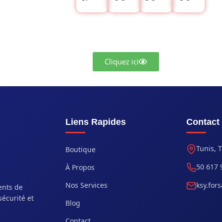
Cliquez ici
Liens Rapides
Contact
Tunis, 
Boutique
50 617 
À Propos
Nos Services
ksy.for
ents de
sécurité et
Blog
Contact