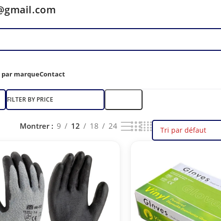
y@gmail.com
z par marque
Contact
FILTER BY PRICE
Filtre
Montrer
9
12
18
24