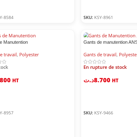
Y-8584
SKU:
KSY-8961
e Manutention
Gants de manutention A
e travail
,
Polyester
Gants de travail
,
Polyeste
tock
En rupture de stock
.800
د.ت
8.700
HT
HT
Y-8957
SKU:
KSY-9466