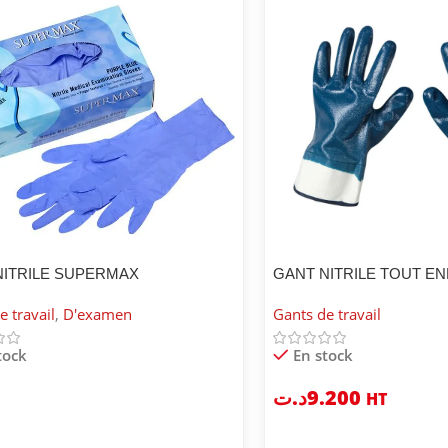
NITRILE SUPERMAX
GANT NITRILE TOUT EN
e travail
,
D'examen
Gants de travail
tock
En stock
د.ت
9.200
HT