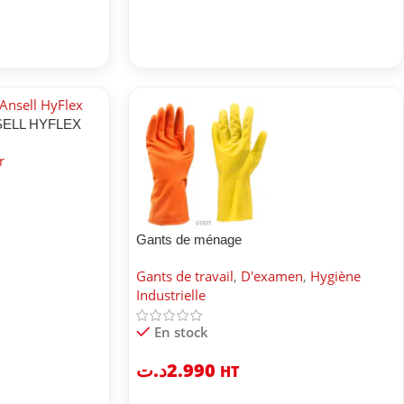
NSELL HYFLEX
r
Gants de ménage
Gants de travail
,
D'examen
,
Hygiène
Industrielle
En stock
د.ت
2.990
HT