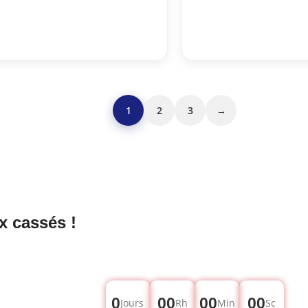
1
2
3
→
x cassés !
0
00
00
00
Jours
Rh
Min
Sc