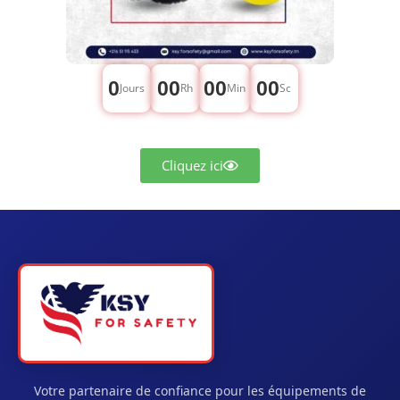
0
00
00
00
Jours
Rh
Min
Sc
Cliquez ici
Votre partenaire de confiance pour les équipements de