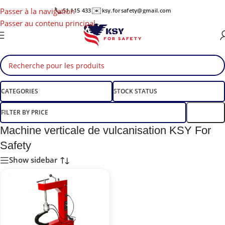
📞
✉️
Passer à la navigation
51 115 433
ksy.forsafety@gmail.com
Passer au contenu principal
CATEGORIES
STOCK STATUS
FILTER BY PRICE
Filtre
Machine verticale de vulcanisation KSY For
Safety
Show sidebar