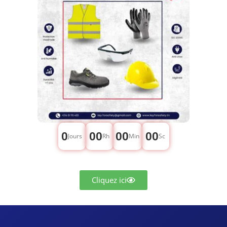
0
00
00
00
Jours
Rh
Min
Sc
Cliquez ici