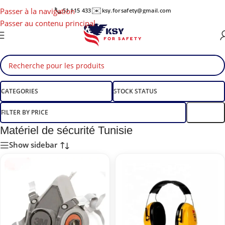
📞
✉️
Passer à la navigation
51 115 433
ksy.forsafety@gmail.com
Passer au contenu principal
CATEGORIES
STOCK STATUS
FILTER BY PRICE
Filtre
Matériel de sécurité Tunisie
Show sidebar