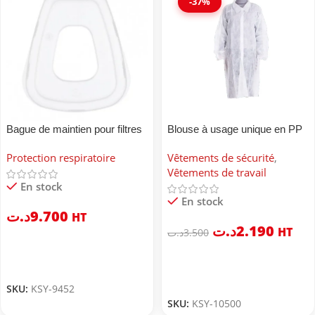
-37%
Bague de maintien pour filtres
Blouse à usage unique en PP
combinés 3M™ 501
Protection respiratoire
Vêtements de sécurité
,
Vêtements de travail
En stock
En stock
د.ت
9.700
HT
د.ت
2.190
HT
د.ت
3.500
SKU:
KSY-9452
SKU:
KSY-10500