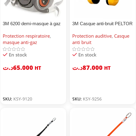
3M 6200 demi-masque à gaz
3M Casque anti-bruit PELTOR
Optime I
Protection respiratoire
,
Protection auditive
,
Casque
masque anti-gaz
anti bruit
En stock
En stock
د.ت
65.000
د.ت
87.000
HT
HT
SKU:
KSY-9120
SKU:
KSY-9256