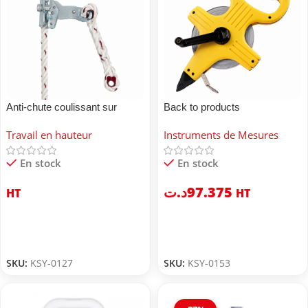
Anti-chute coulissant sur
Back to products
corde ADA
UYUSTOOLS Roulette 50
Travail en hauteur
Instruments de Mesures
mètres UYUSTOOLS
En stock
En stock
د.ت
97.375
HT
HT
SKU:
KSY-0127
SKU:
KSY-0153