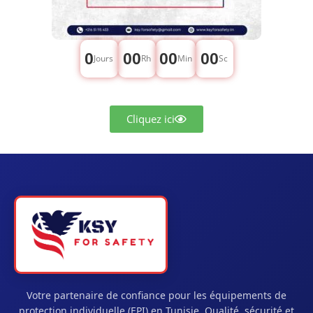
0
00
00
00
Jours
Rh
Min
Sc
Cliquez ici
Votre partenaire de confiance pour les équipements de
protection individuelle (EPI) en Tunisie. Qualité, sécurité et