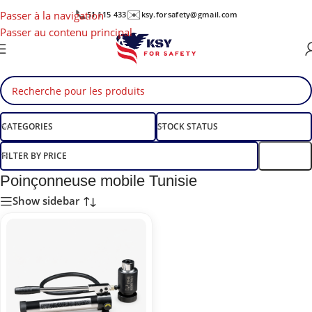
📞
✉️
Passer à la navigation
51 115 433
ksy.forsafety@gmail.com
Passer au contenu principal
CATEGORIES
STOCK STATUS
FILTER BY PRICE
Filtre
Poinçonneuse mobile Tunisie
Show sidebar