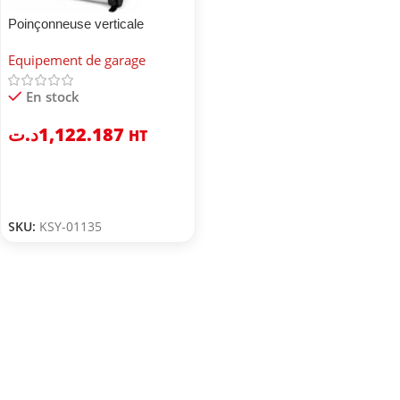
Poinçonneuse verticale
HHDK-8
Equipement de garage
En stock
د.ت
1,122.187
HT
SKU:
KSY-01135