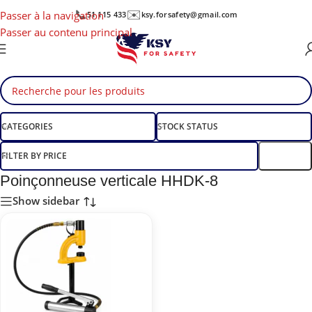
📞
✉️
Passer à la navigation
51 115 433
ksy.forsafety@gmail.com
Passer au contenu principal
CATEGORIES
STOCK STATUS
FILTER BY PRICE
Filtre
Poinçonneuse verticale HHDK-8
Show sidebar