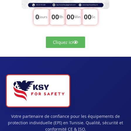
0
00
00
00
Jours
Rh
Min
Sc
Cliquez ici
Votre partenaire de confiance pour les équipements de
protection individuelle (EPI) en Tunisie. Qualité, sécurité et
conformité CE & ISO.