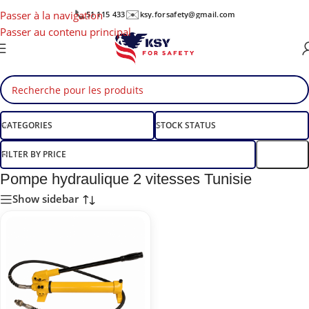
📞
✉️
Passer à la navigation
51 115 433
ksy.forsafety@gmail.com
Passer au contenu principal
CATEGORIES
STOCK STATUS
FILTER BY PRICE
Filtre
Pompe hydraulique 2 vitesses Tunisie
Show sidebar