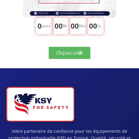
0
00
00
00
Jours
Rh
Min
Sc
Cliquez ici
Votre partenaire de confiance pour les équipements de
protection individuelle (EPI) en Tunisie. Qualité, sécurité et