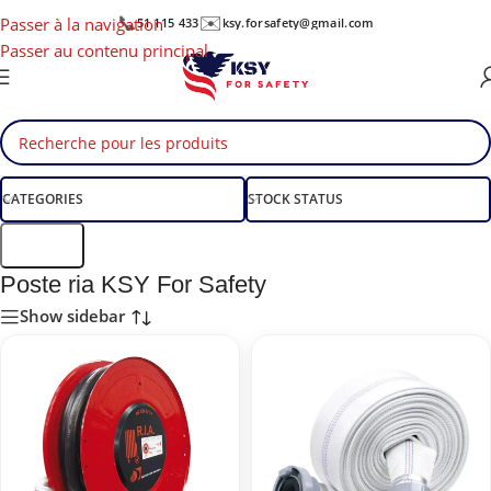
📞
✉️
Passer à la navigation
51 115 433
ksy.forsafety@gmail.com
Passer au contenu principal
CATEGORIES
STOCK STATUS
Filtre
Poste ria KSY For Safety
Show sidebar