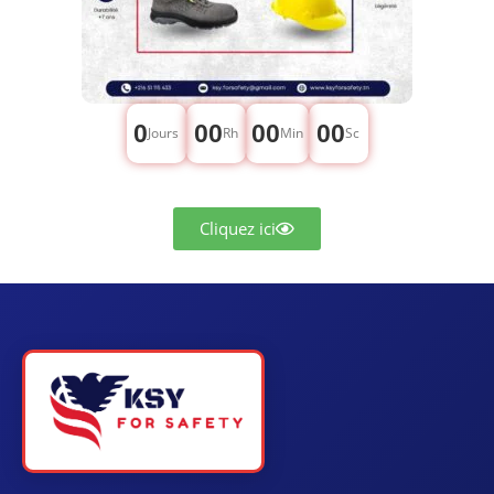
0
00
00
00
Jours
Rh
Min
Sc
Cliquez ici