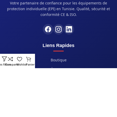
Votre partenaire de confiance pour les équipements de
protection individuelle (EPI) en Tunisie. Qualité, sécurité et
conformité CE & ISO.
Liens Rapides
Boutique
es filtres
Comparer
Wishlist
Panier
À Propos
Nos Services
Blog
Contact
Contact