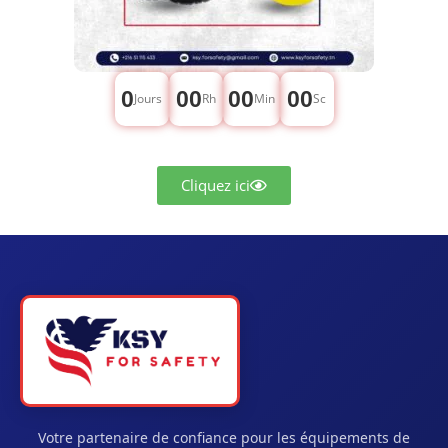
0
00
00
00
Jours
Rh
Min
Sc
Cliquez ici
Votre partenaire de confiance pour les équipements de