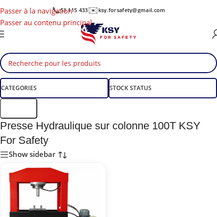
📞
✉️
Passer à la navigation
51 115 433
ksy.forsafety@gmail.com
Passer au contenu principal
CATEGORIES
STOCK STATUS
Filtre
Presse Hydraulique sur colonne 100T KSY
For Safety
Show sidebar