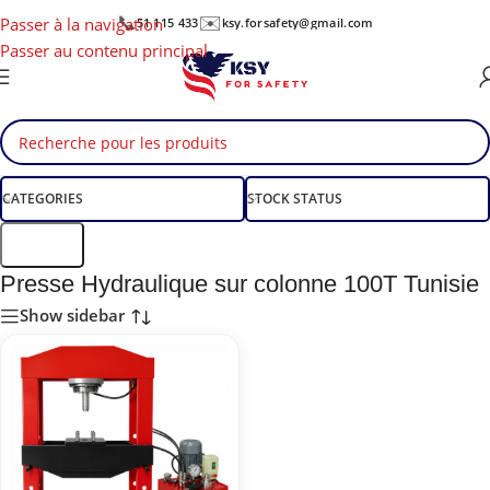
📞
✉️
Passer à la navigation
51 115 433
ksy.forsafety@gmail.com
Passer au contenu principal
CATEGORIES
STOCK STATUS
Filtre
Presse Hydraulique sur colonne 100T Tunisie
Show sidebar