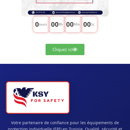
0
00
00
00
Jours
Rh
Min
Sc
Cliquez ici
Votre partenaire de confiance pour les équipements de
protection individuelle (EPI) en Tunisie. Qualité, sécurité et