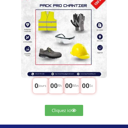
0
00
00
00
Jours
Rh
Min
Sc
Cliquez ici