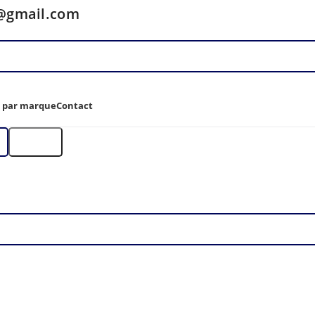
y@gmail.com
z par marque
Contact
Filtre