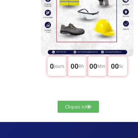
0
00
00
00
Jours
Rh
Min
Sc
Cliquez ici