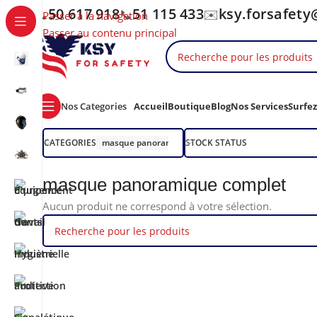
50 617 918
51 115 433
ksy.forsafet
📞
📞
✉️
Passer à la navigation
Passer au contenu principal
Nos Categories
Accueil
Boutique
Blog
Nos Services
Surfe
CATEGORIES
masque panoramique complet
STOCK STATUS
masque panoramique complet
Aucun produit ne correspond à votre sélection.