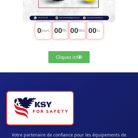
0
00
00
00
Jours
Rh
Min
Sc
Cliquez ici
Votre partenaire de confiance pour les équipements de