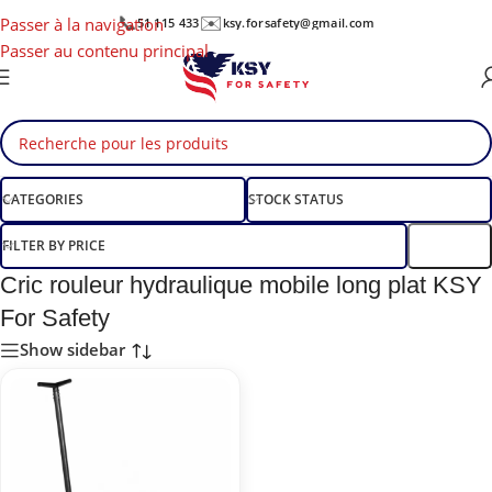
📞
✉️
Passer à la navigation
51 115 433
ksy.forsafety@gmail.com
Passer au contenu principal
CATEGORIES
STOCK STATUS
FILTER BY PRICE
Filtre
Cric rouleur hydraulique mobile long plat KSY
For Safety
Show sidebar