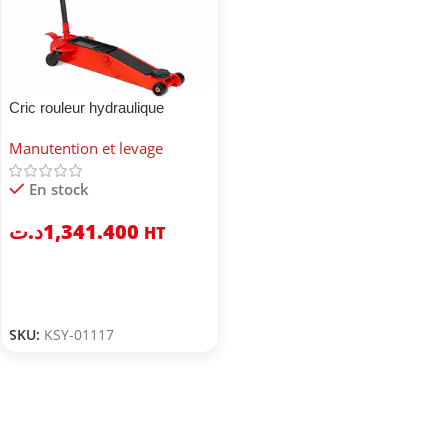
Cric rouleur hydraulique
mobile long plat
Manutention et levage
En stock
د.ت
1,341.400
HT
SKU:
KSY-01117