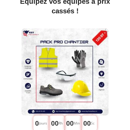
Équipez vos équipes à prix
cassés !
0
00
00
00
Jours
Rh
Min
Sc