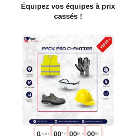
Équipez vos équipes à prix
cassés !
0
00
00
00
Jours
Rh
Min
Sc