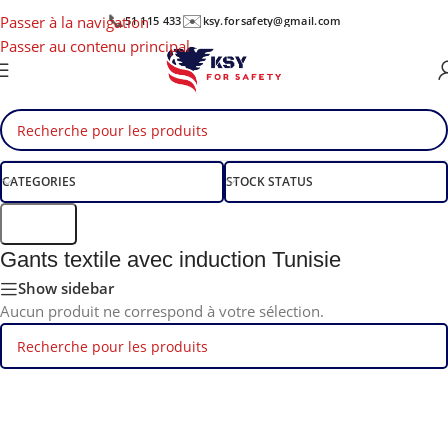
📞
✉️
Passer à la navigation
51 115 433
ksy.forsafety@gmail.com
Passer au contenu principal
CATEGORIES
STOCK STATUS
Filtre
Gants textile avec induction Tunisie
Show sidebar
Aucun produit ne correspond à votre sélection.