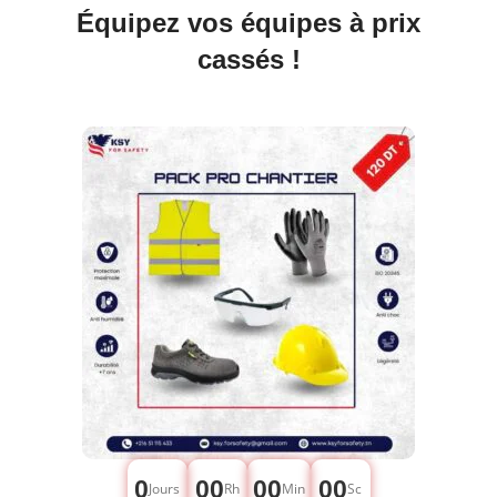
Équipez vos équipes à prix
cassés !
0
00
00
00
Jours
Rh
Min
Sc