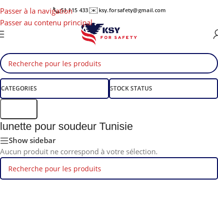
📞
✉️
Passer à la navigation
51 115 433
ksy.forsafety@gmail.com
Passer au contenu principal
CATEGORIES
STOCK STATUS
Filtre
lunette pour soudeur Tunisie
Show sidebar
Aucun produit ne correspond à votre sélection.