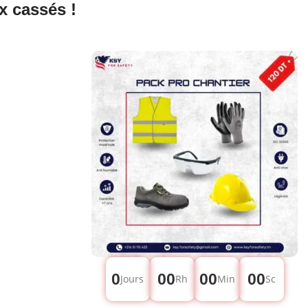
x cassés !
0
00
00
00
Jours
Rh
Min
Sc