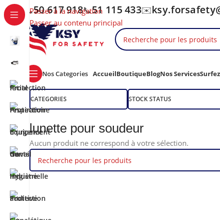
50 617 918
51 115 433
ksy.forsafet
📞
📞
✉️
Passer à la navigation
Passer au contenu principal
Nos Categories
Accueil
Boutique
Blog
Nos Services
Surfe
CATEGORIES
STOCK STATUS
lunette pour soudeur
Aucun produit ne correspond à votre sélection.