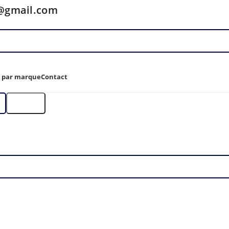
y@gmail.com
z par marque
Contact
Filtre