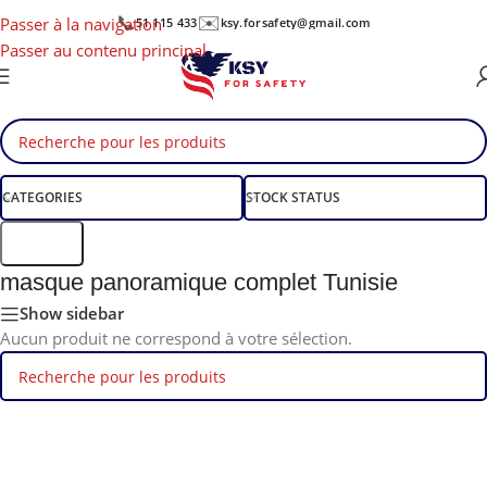
📞
✉️
Passer à la navigation
51 115 433
ksy.forsafety@gmail.com
Passer au contenu principal
CATEGORIES
STOCK STATUS
Filtre
masque panoramique complet Tunisie
Show sidebar
Aucun produit ne correspond à votre sélection.