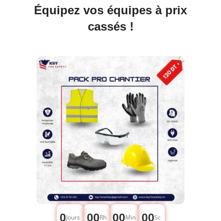
Équipez vos équipes à prix
cassés !
0
00
00
00
Jours
Rh
Min
Sc