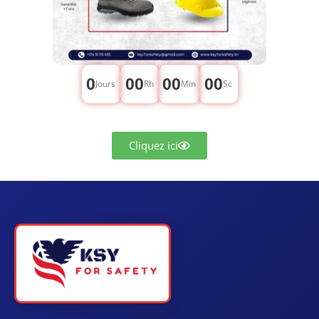
0
00
00
00
Jours
Rh
Min
Sc
Cliquez ici