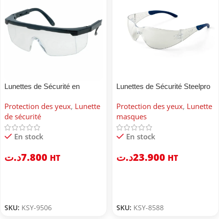
Lunettes de Sécurité en
Lunettes de Sécurité Steelpro
Polycarbonate
Protection des yeux
,
Lunette
Protection des yeux
,
Lunette
de sécurité
masques
En stock
En stock
د.ت
7.800
د.ت
23.900
HT
HT
SKU:
KSY-9506
SKU:
KSY-8588