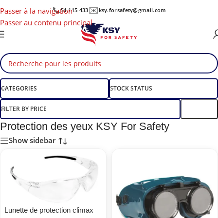
📞
✉️
Passer à la navigation
51 115 433
ksy.forsafety@gmail.com
Passer au contenu principal
CATEGORIES
STOCK STATUS
FILTER BY PRICE
Filtre
Protection des yeux KSY For Safety
Show sidebar
Lunette de protection climax