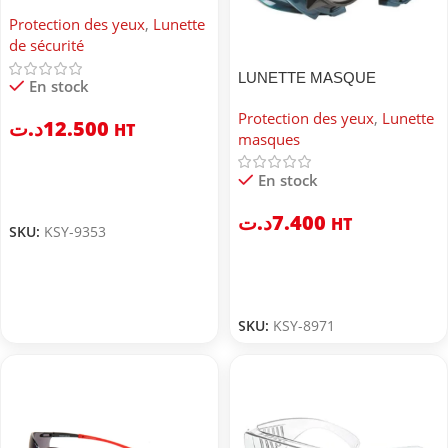
599-l
Protection des yeux
,
Lunette
de sécurité
LUNETTE MASQUE
En stock
SOUDEUR 545A
Protection des yeux
,
Lunette
د.ت
12.500
HT
masques
En stock
د.ت
7.400
HT
SKU:
KSY-9353
SKU:
KSY-8971