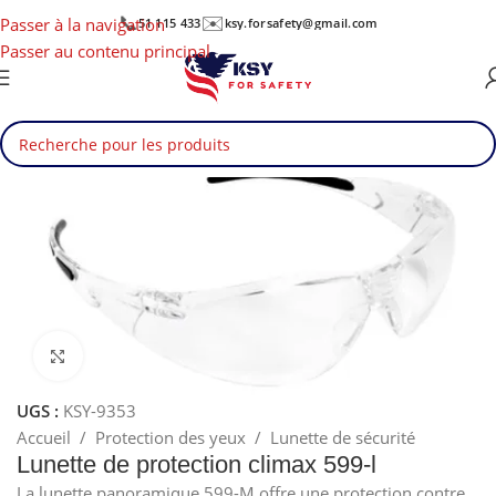
📞
✉️
Passer à la navigation
51 115 433
ksy.forsafety@gmail.com
Passer au contenu principal
Cliquez pour agrandir
UGS :
KSY-9353
Accueil
/
Protection des yeux
/
Lunette de sécurité
Lunette de protection climax 599-l
La lunette panoramique 599-M offre une protection contre