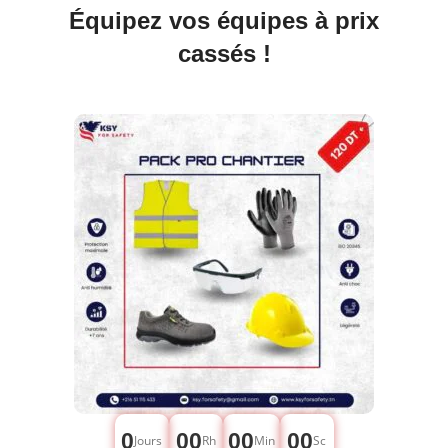
Équipez vos équipes à prix
cassés !
0
00
00
00
Jours
Rh
Min
Sc