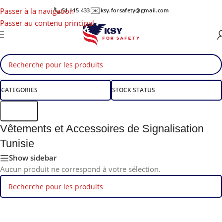
📞
✉️
Passer à la navigation
51 115 433
ksy.forsafety@gmail.com
Passer au contenu principal
CATEGORIES
STOCK STATUS
Filtre
Vêtements et Accessoires de Signalisation
Tunisie
Show sidebar
Aucun produit ne correspond à votre sélection.