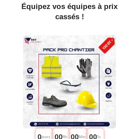
Équipez vos équipes à prix
cassés !
0
00
00
00
Jours
Rh
Min
Sc