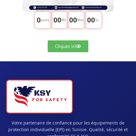
0
00
00
00
Jours
Rh
Min
Sc
Cliquez ici
Votre partenaire de confiance pour les équipements de
protection individuelle (EPI) en Tunisie. Qualité, sécurité et