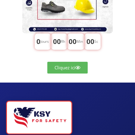
0
00
00
00
Jours
Rh
Min
Sc
Cliquez ici