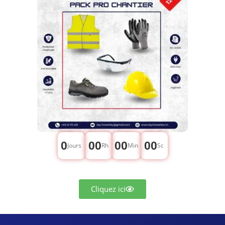
0
00
00
00
Jours
Rh
Min
Sc
Cliquez ici