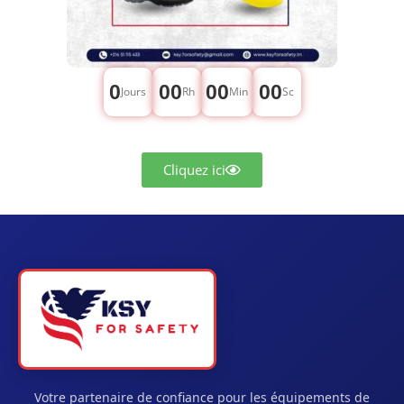
0
00
00
00
Jours
Rh
Min
Sc
Cliquez ici
Votre partenaire de confiance pour les équipements de