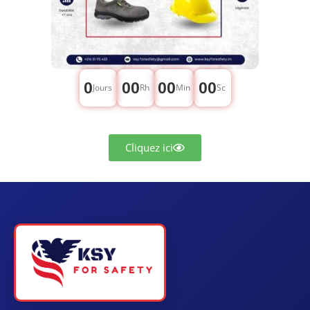
0
00
00
00
Jours
Rh
Min
Sc
Cliquez ici