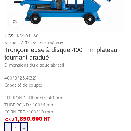
Cliquez pour agrandir
UGS :
KSY-01160
Accueil
/
Travail des métaux
Tronçonneuse à disque 400 mm plateau
tournant gradué
Dimensions du disque abrasif :
400*3*25.4(32)
Capacité de coupe:
FER ROND : Diamètre 40 mm
TUBE ROND : 100*6 mm
CORNIERE :100*10 mm
د.ت
1,850.600
HT
-
+