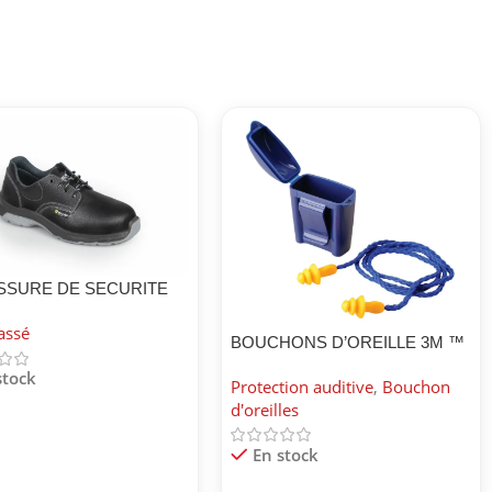
SSURE DE SECURITE
J2023 4 S3
assé
BOUCHONS D’OREILLE 3M ™
1271
stock
Protection auditive
,
Bouchon
d'oreilles
En stock