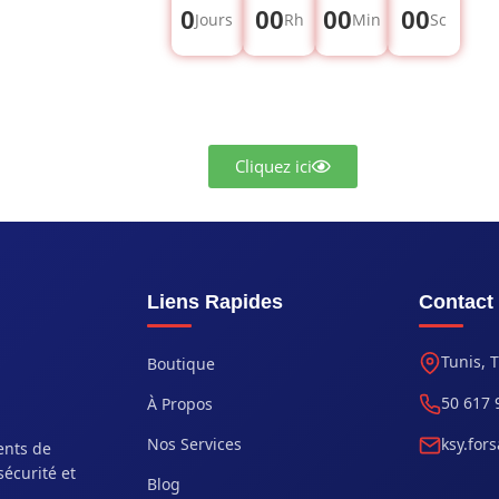
0
00
00
00
Jours
Rh
Min
Sc
Cliquez ici
Liens Rapides
Contact
Tunis, 
Boutique
50 617 
À Propos
Nos Services
ksy.for
ents de
sécurité et
Blog