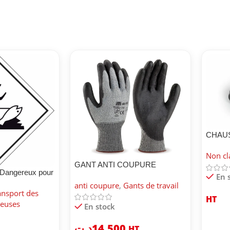
CHAU
BICAP 
Non cl
GANT ANTI COUPURE
 Dangereux pour
En 
anti coupure
,
Gants de travail
ansport des
HT
reuses
En stock
د.ت
14.500
HT