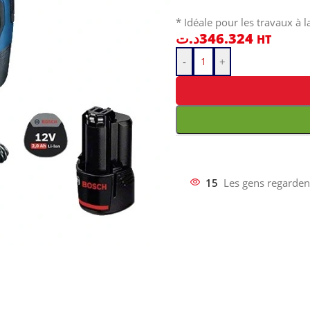
* Idéale pour les travaux à l
د.ت
346.324
HT
-
+
15
Les gens regarden