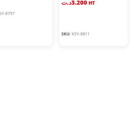
د.ت
3.200
HT
SY-8797
SKU:
KSY-8811