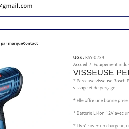
y@gmail.com
z par marque
Contact
UGS :
KSY-0239
Accueil
/
Equipement indus
VISSEUSE PE
* Perceuse visseuse Bosch P
vissage et de perçage.
* Elle offre une bonne pris
* Batterie Li-Ion 12V avec 
* Livrée avec un chargeur, un