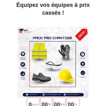
Équipez vos équipes à prix
cassés !
0
00
00
00
Jours
Rh
Min
Sc