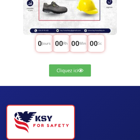
0
00
00
00
Jours
Rh
Min
Sc
Cliquez ici