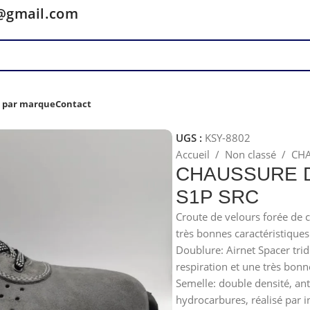
y@gmail.com
z par marque
Contact
UGS :
KSY-8802
Accueil
/
Non classé
/
CHA
CHAUSSURE D
S1P SRC
Croute de velours forée de c
très bonnes caractéristiques d
Doublure: Airnet Spacer trid
respiration et une très bonne
Semelle: double densité, anti
hydrocarbures, réalisé par in