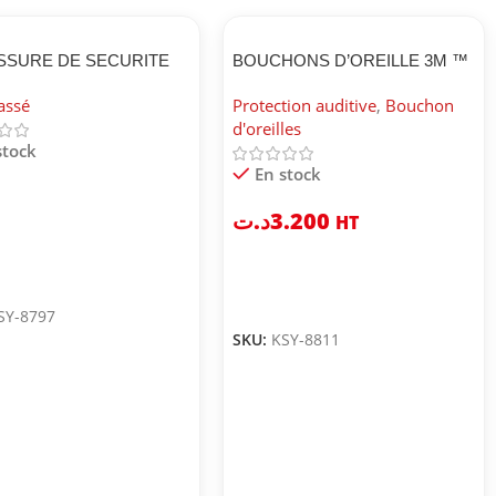
SSURE DE SECURITE
BOUCHONS D’OREILLE 3M ™
J2023 4 S3
1271
assé
Protection auditive
,
Bouchon
d'oreilles
stock
En stock
د.ت
3.200
HT
SY-8797
SKU:
KSY-8811