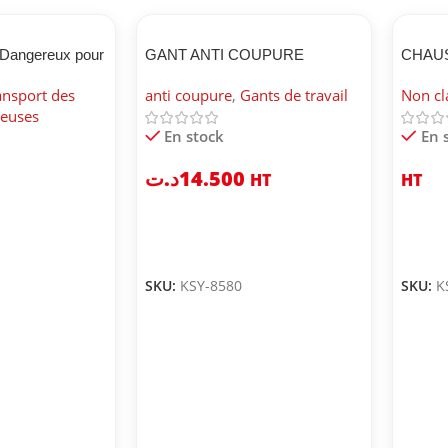
 Dangereux pour
GANT ANTI COUPURE
CHAU
BICAP 
ansport des
anti coupure
,
Gants de travail
Non cl
reuses
En stock
En 
د.ت
14.500
HT
HT
SKU:
KSY-8580
SKU:
K