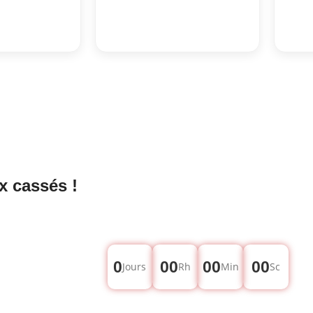
x cassés !
0
00
00
00
Jours
Rh
Min
Sc