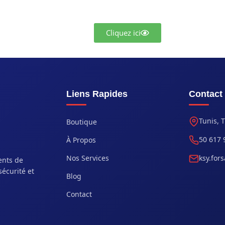
Cliquez ici
Liens Rapides
Contact
Tunis, 
Boutique
50 617 
À Propos
Nos Services
ksy.for
ents de
sécurité et
Blog
Contact