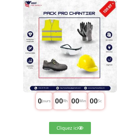
0
00
00
00
Jours
Rh
Min
Sc
Cliquez ici