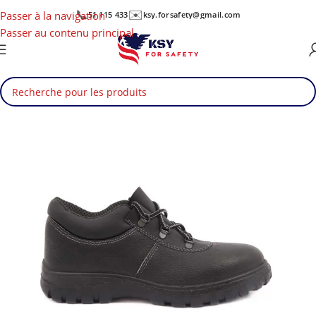
📞
✉️
Passer à la navigation
51 115 433
ksy.forsafety@gmail.com
Passer au contenu principal