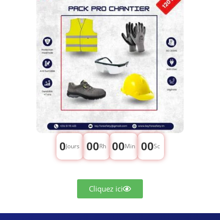
0
00
00
00
Jours
Rh
Min
Sc
Cliquez ici