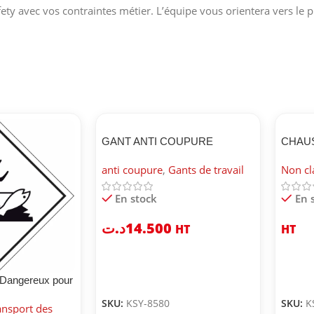
fety avec vos contraintes métier. L’équipe vous orientera vers le p
GANT ANTI COUPURE
CHAU
BICAP 
anti coupure
,
Gants de travail
Non cl
En stock
En 
د.ت
14.500
HT
HT
 Dangereux pour
SKU:
KSY-8580
SKU:
K
ansport des