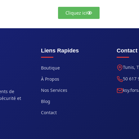
Cliquez ici
Liens Rapides
Contact
Tunis, 
Boutique
50 617 
À Propos
Nos Services
ksy.for
ents de
sécurité et
Blog
Contact