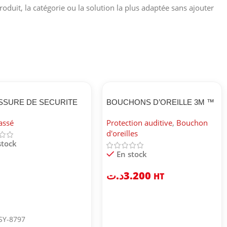
roduit, la catégorie ou la solution la plus adaptée sans ajouter
SSURE DE SECURITE
BOUCHONS D’OREILLE 3M ™
J2023 4 S3
1271
assé
Protection auditive
,
Bouchon
d'oreilles
stock
En stock
د.ت
3.200
HT
SY-8797