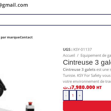
y@gmail.com
z par marque
Contact
UGS :
KSY-01137
Accueil
/
Equipement de g
Cintreuse 3 gal
Cintreuse 3 galets
est une 
Tunisie. KSY For Safety vou
votre environnement de trava
د.ت
7,980.000
HT
-
+