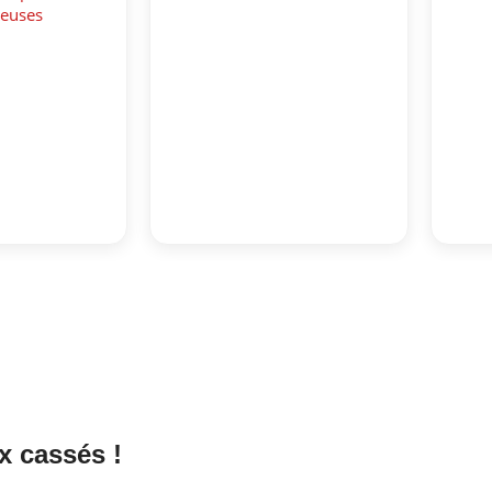
reuses
x cassés !