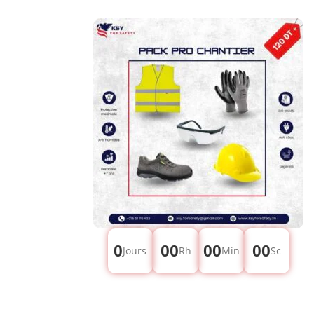
0
00
00
00
Jours
Rh
Min
Sc