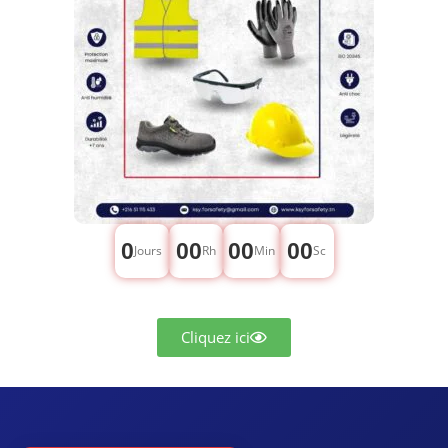
0
00
00
00
Jours
Rh
Min
Sc
Cliquez ici