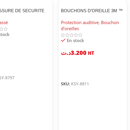
SSURE DE SECURITE
BOUCHONS D’OREILLE 3M ™
J2023 4 S3
1271
assé
Protection auditive
,
Bouchon
d'oreilles
stock
En stock
د.ت
3.200
HT
SY-8797
SKU:
KSY-8811