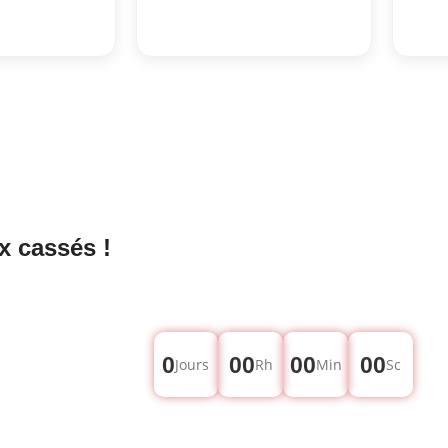
x cassés !
0
00
00
00
Jours
Rh
Min
Sc