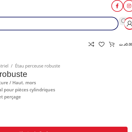
د.ت
0.0
triel
/
Étau perceuse robuste
robuste
ture / Haut. mors
al pour pièces cylindriques
et perçage