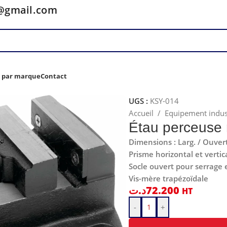
y@gmail.com
z par marque
Contact
UGS :
KSY-014
Accueil
/
Equipement indus
Étau perceuse 
Dimensions : Larg. / Ouver
Prisme horizontal et vertic
Socle ouvert pour serrage 
Vis-mère trapézoïdale
د.ت
72.200
HT
-
+