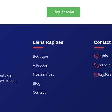
Cliquez ici
Liens Rapides
Contact
Tunis, 
Boutique
50 617 
À Propos
Nos Services
ksy.for
ents de
sécurité et
Blog
Contact