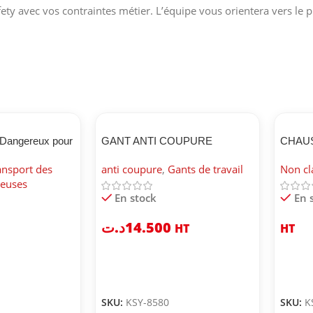
fety avec vos contraintes métier. L’équipe vous orientera vers le p
 Dangereux pour
GANT ANTI COUPURE
CHAU
BICAP 
ansport des
anti coupure
,
Gants de travail
Non cl
reuses
En stock
En 
د.ت
14.500
HT
HT
SKU:
KSY-8580
SKU:
K