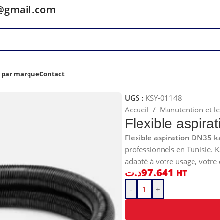
y@gmail.com
z par marque
Contact
UGS :
KSY-01148
Accueil
/
Manutention et l
Flexible aspira
Flexible aspiration DN35 k
professionnels en Tunisie. 
adapté à votre usage, votre 
د.ت
97.641
HT
-
+