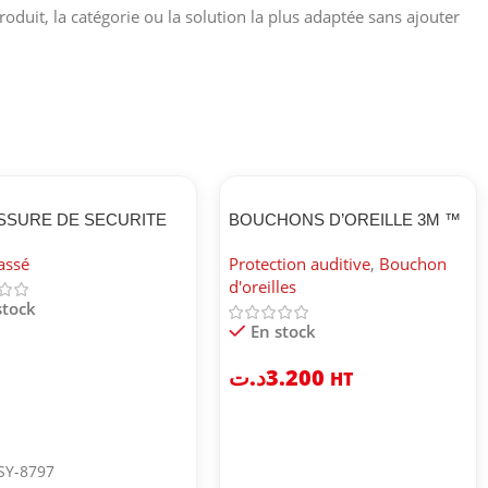
roduit, la catégorie ou la solution la plus adaptée sans ajouter
SSURE DE SECURITE
BOUCHONS D’OREILLE 3M ™
J2023 4 S3
1271
assé
Protection auditive
,
Bouchon
d'oreilles
stock
En stock
د.ت
3.200
HT
SY-8797