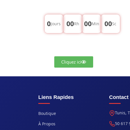
0
00
00
00
Jours
Rh
Min
Sc
Cliquez ici
Liens Rapides
Contact
Tunis, 
Boutique
50 617 
À Propos