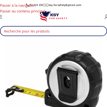
📞
✉️
Passer à la navigation
51 115 433
ksy.forsafety@gmail.com
Passer au contenu principal