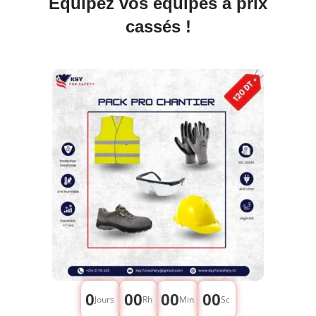
Équipez vos équipes à prix
cassés !
0
00
00
00
Jours
Rh
Min
Sc