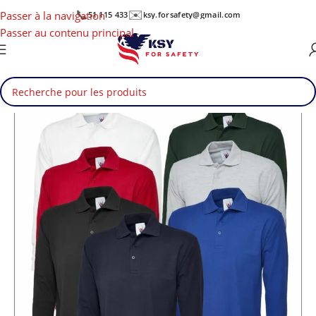
📞
✉️
Passer à la navigation
51 115 433
ksy.forsafety@gmail.com
Passer au contenu principal