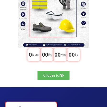
0
00
00
00
Jours
Rh
Min
Sc
Cliquez ici