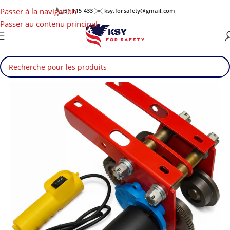
📞
✉️
Passer à la navigation
51 115 433
ksy.forsafety@gmail.com
Passer au contenu principal