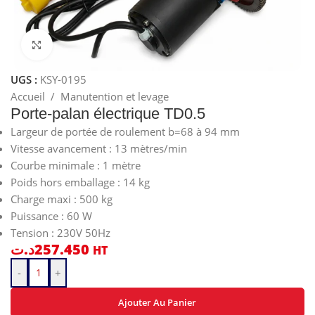
Cliquez pour agrandir
UGS :
KSY-0195
Accueil
/
Manutention et levage
Porte-palan électrique TD0.5
Largeur de portée de roulement b=68 à 94 mm
Vitesse avancement : 13 mètres/min
Courbe minimale : 1 mètre
Poids hors emballage : 14 kg
Charge maxi : 500 kg
Puissance : 60 W
Tension : 230V 50Hz
د.ت
257.450
HT
-
+
Ajouter Au Panier