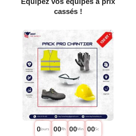
Équipez vos équipes à prix
cassés !
0
00
00
00
Jours
Rh
Min
Sc