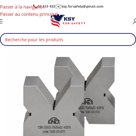
📞
✉️
Passer à la navigation
51 115 433
ksy.forsafety@gmail.com
Passer au contenu principal