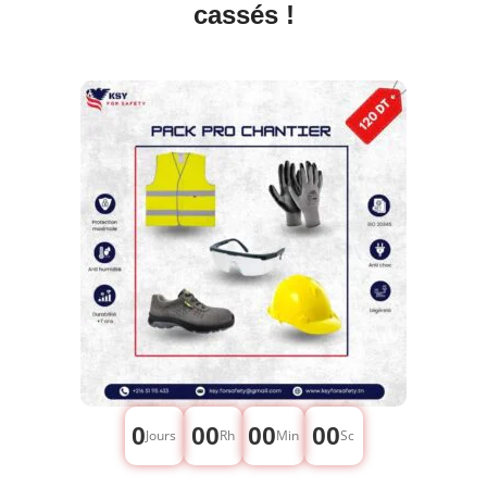
cassés !
0
00
00
00
Jours
Rh
Min
Sc