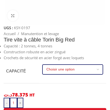
Cliquez pour agrandir
UGS :
KSY-0197
Accueil
/
Manutention et levage
Tire vite à câble Torin Big Red
Capacité : 2 tonnes, 4 tonnes
Construction robuste en acier zingué
Crochets de sécurité en acier forgé avec loquets
CAPACITÉ
د.ت
78.375
HT
-
+