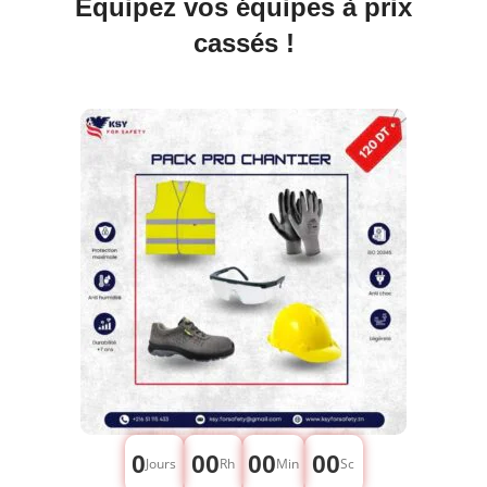
Équipez vos équipes à prix
cassés !
0
00
00
00
Jours
Rh
Min
Sc